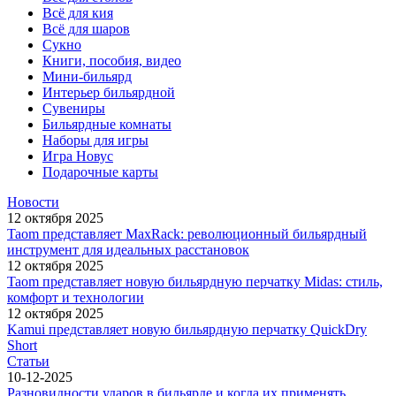
Всё для кия
Всё для шаров
Сукно
Книги, пособия, видео
Мини-бильярд
Интерьер бильярдной
Сувениры
Бильярдные комнаты
Наборы для игры
Игра Новус
Подарочные карты
Новости
12 октября 2025
Taom представляет MaxRack: революционный бильярдный
инструмент для идеальных расстановок
12 октября 2025
Taom представляет новую бильярдную перчатку Midas: стиль,
комфорт и технологии
12 октября 2025
Kamui представляет новую бильярдную перчатку QuickDry
Short
Статьи
10-12-2025
Разновидности ударов в бильярде и когда их применять