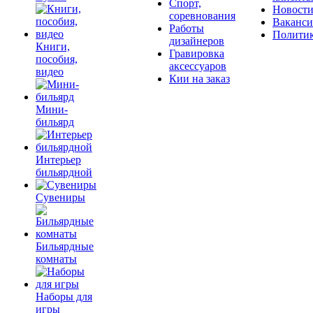
Спорт,
Новост
соревнования
Ваканс
Работы
Полити
дизайнеров
Книги,
Гравировка
пособия,
аксессуаров
видео
Кии на заказ
Мини-
бильярд
Интерьер
бильярдной
Сувениры
Бильярдные
комнаты
Наборы для
игры