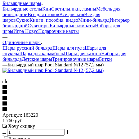
Бильярдные шары
Бильярдные столы
Кии
Светильники, лампы
Мебель для
бильярдной
Всё для столов
Всё для кия
Всё для
шаров
Сукно
Книги, пособия, видео
Мини-бильярд
Интерьер
бильярдной
Сувениры
Бильярдные комнаты
Наборы для
игры
Игра Новус
Подарочные карты
—
Одиночные шары
Шары русский бильярд
Шары для пула
Шары для
снукера
Шары для карамболь
Шары для казино
Наборы для
бильярда
Детские шары
Тренировочные шары
Битки
—
Бильярдный шар Pool Standard №12 (57,2 мм)
Артикул:
163220
1 760
руб.
Хочу скидку
В корзину