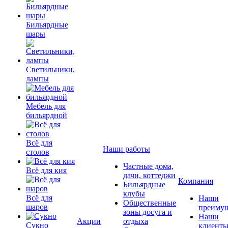
Бильярдные
шары
Светильники,
лампы
Мебель для
бильярдной
Всё для
Наши работы
столов
Частные дома,
Всё для кия
дачи, коттеджи
Компания
Бильярдные
клубы
Всё для
Наши
Общественные
шаров
преимущ
зоны досуга и
Наши
Акции
отдыха
Сукно
клиент