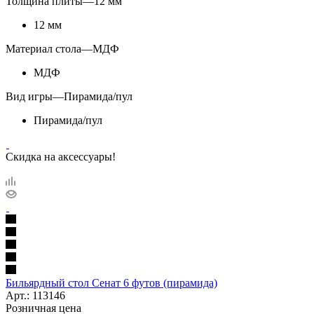
Толщина плиты
—
12 мм
12 мм
Материал стола
—
МДФ
МДФ
Вид игры
—
Пирамида/пул
Пирамида/пул
Скидка на аксессуары!
Бильярдный стол Сенат 6 футов (пирамида)
Арт.: 113146
Розничная цена