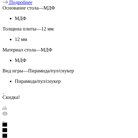
Подробнее
Основание стола
—
МДФ
МДФ
Толщина плиты
—
12 мм
12 мм
Материал стола
—
МДФ
МДФ
Вид игры
—
Пирамида/пул/снукер
Пирамида/пул/снукер
Скидка!