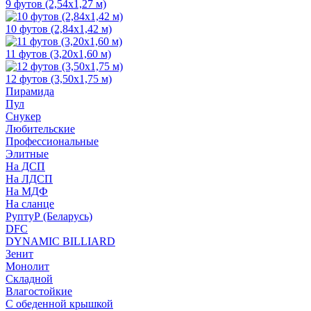
9 футов (2,54х1,27 м)
10 футов (2,84х1,42 м)
11 футов (3,20х1,60 м)
12 футов (3,50х1,75 м)
Пирамида
Пул
Снукер
Любительские
Профессиональные
Элитные
На ДСП
На ЛДСП
На МДФ
На сланце
РуптуР (Беларусь)
DFC
DYNAMIC BILLIARD
Зенит
Монолит
Складной
Влагостойкие
С обеденной крышкой