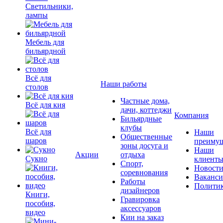
Светильники,
лампы
Мебель для
бильярдной
Всё для
Наши работы
столов
Частные дома,
Всё для кия
дачи, коттеджи
Компания
Бильярдные
клубы
Всё для
Наши
Общественные
шаров
преимущ
зоны досуга и
Наши
Акции
отдыха
Сукно
клиент
Спорт,
Новост
соревнования
Ваканс
Работы
Полити
дизайнеров
Книги,
Гравировка
пособия,
аксессуаров
видео
Кии на заказ