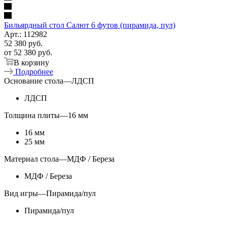
Бильярдный стол Салют 6 футов (пирамида, пул)
Арт.: 112982
52 380
руб.
от
52 380 руб.
В корзину
Подробнее
Основание стола
—
ЛДСП
ЛДСП
Толщина плиты
—
16 мм
16 мм
25 мм
Материал стола
—
МДФ / Береза
МДФ / Береза
Вид игры
—
Пирамида/пул
Пирамида/пул