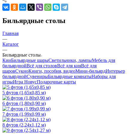
Бильярдные столы
Главная
—
Каталог
—
Бильярдные столы
Кии
Бильярдные шары
Светильники, лампы
Мебель для
бильярдной
Всё для столов
Всё для кия
Всё для
шаров
Сукно
Книги, пособия, видео
Мини-бильярд
Интерьер
бильярдной
Сувениры
Бильярдные комнаты
Наборы для
игры
Игра Новус
Подарочные карты
5 футов (1,65х0,85 м)
6 футов (1,80х0,90 м)
7 футов (1,99х0,99 м)
8 футов (2,24х1,12 м)