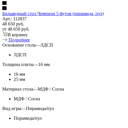
Бильярдный стол Чемпион 5 футов (пирамида, пул)
Арт.: 112837
48 650
руб.
от
48 650 руб.
В корзину
Подробнее
Основание стола
—
ЛДСП
ЛДСП
Толщина плиты
—
16 мм
16 мм
25 мм
Материал стола
—
МДФ / Сосна
МДФ / Сосна
Вид игры
—
Пирамида/пул
Пирамида/пул