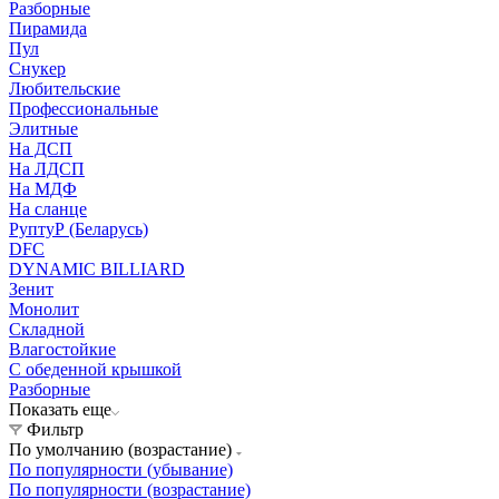
Разборные
Пирамида
Пул
Снукер
Любительские
Профессиональные
Элитные
На ДСП
На ЛДСП
На МДФ
На сланце
РуптуР (Беларусь)
DFC
DYNAMIC BILLIARD
Зенит
Монолит
Складной
Влагостойкие
С обеденной крышкой
Разборные
Показать еще
Фильтр
По умолчанию (возрастание)
По популярности (убывание)
По популярности (возрастание)