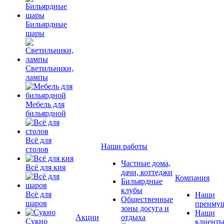
Бильярдные
шары
Светильники,
лампы
Мебель для
бильярдной
Всё для
Наши работы
столов
Частные дома,
Всё для кия
дачи, коттеджи
Компания
Бильярдные
клубы
Всё для
Наши
Общественные
шаров
преимущ
зоны досуга и
Наши
Акции
отдыха
Сукно
клиент