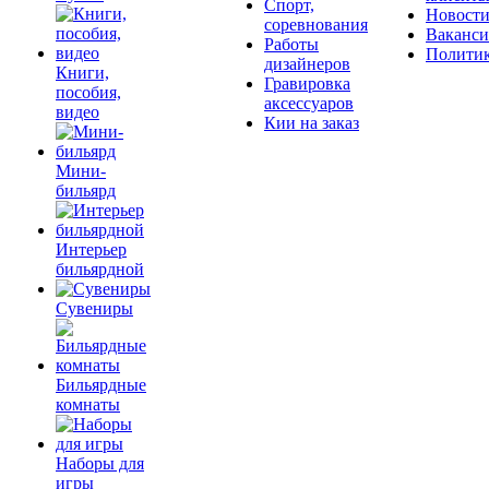
Спорт,
Новост
соревнования
Ваканс
Работы
Полити
дизайнеров
Книги,
Гравировка
пособия,
аксессуаров
видео
Кии на заказ
Мини-
бильярд
Интерьер
бильярдной
Сувениры
Бильярдные
комнаты
Наборы для
игры