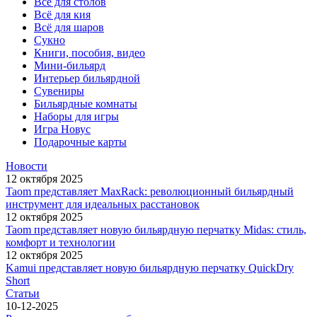
Всё для столов
Всё для кия
Всё для шаров
Сукно
Книги, пособия, видео
Мини-бильярд
Интерьер бильярдной
Сувениры
Бильярдные комнаты
Наборы для игры
Игра Новус
Подарочные карты
Новости
12 октября 2025
Taom представляет MaxRack: революционный бильярдный
инструмент для идеальных расстановок
12 октября 2025
Taom представляет новую бильярдную перчатку Midas: стиль,
комфорт и технологии
12 октября 2025
Kamui представляет новую бильярдную перчатку QuickDry
Short
Статьи
10-12-2025