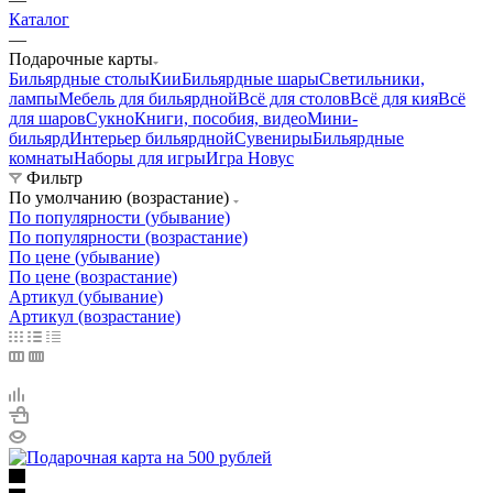
Каталог
—
Подарочные карты
Бильярдные столы
Кии
Бильярдные шары
Светильники,
лампы
Мебель для бильярдной
Всё для столов
Всё для кия
Всё
для шаров
Сукно
Книги, пособия, видео
Мини-
бильярд
Интерьер бильярдной
Сувениры
Бильярдные
комнаты
Наборы для игры
Игра Новус
Фильтр
По умолчанию (возрастание)
По популярности (убывание)
По популярности (возрастание)
По цене (убывание)
По цене (возрастание)
Артикул (убывание)
Артикул (возрастание)