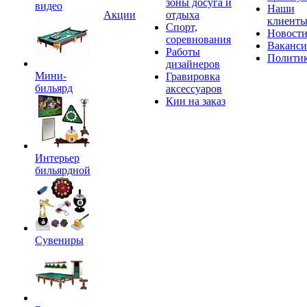
зоны досуга и
видео
Наши
Акции
отдыха
клиент
Спорт,
Новост
соревнования
Ваканс
Работы
Полити
дизайнеров
Мини-
Гравировка
бильярд
аксессуаров
Кии на заказ
Интерьер
бильярдной
Сувениры