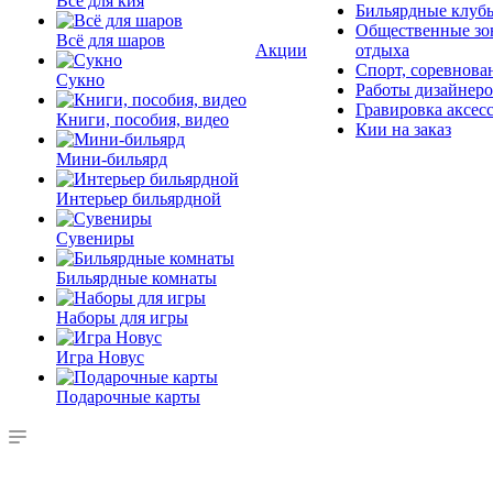
Всё для кия
Бильярдные клуб
Общественные зо
Всё для шаров
Акции
отдыха
Спорт, соревнова
Сукно
Работы дизайнер
Гравировка аксес
Книги, пособия, видео
Кии на заказ
Мини-бильярд
Интерьер бильярдной
Сувениры
Бильярдные комнаты
Наборы для игры
Игра Новус
Подарочные карты