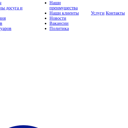
ы
Наши
ны досуга и
преимущества
Наши клиенты
Услуги
Контакты
ния
Новости
ов
Вакансии
суаров
Политика