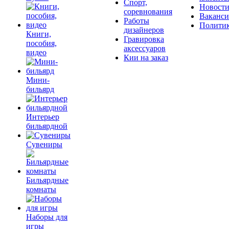
Спорт,
Новост
соревнования
Ваканс
Работы
Полити
дизайнеров
Книги,
Гравировка
пособия,
аксессуаров
видео
Кии на заказ
Мини-
бильярд
Интерьер
бильярдной
Сувениры
Бильярдные
комнаты
Наборы для
игры