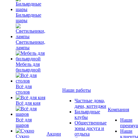
Бильярдные
шары
Светильники,
лампы
Мебель для
бильярдной
Всё для
Наши работы
столов
Частные дома,
Всё для кия
дачи, коттеджи
Компания
Бильярдные
клубы
Всё для
Наши
Общественные
шаров
преимущ
зоны досуга и
Наши
Акции
отдыха
Сукно
клиент