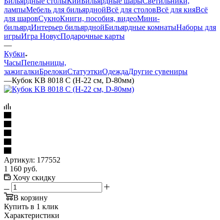
Бильярдные столы
Кии
Бильярдные шары
Светильники,
лампы
Мебель для бильярдной
Всё для столов
Всё для кия
Всё
для шаров
Сукно
Книги, пособия, видео
Мини-
бильярд
Интерьер бильярдной
Бильярдные комнаты
Наборы для
игры
Игра Новус
Подарочные карты
—
Кубки
Часы
Пепельницы,
зажигалки
Брелоки
Статуэтки
Одежда
Другие сувениры
—
Кубок KB 8018 C (H-22 см, D-80мм)
Артикул:
177552
1 160
руб.
Хочу скидку
В корзину
Купить в 1 клик
Характеристики