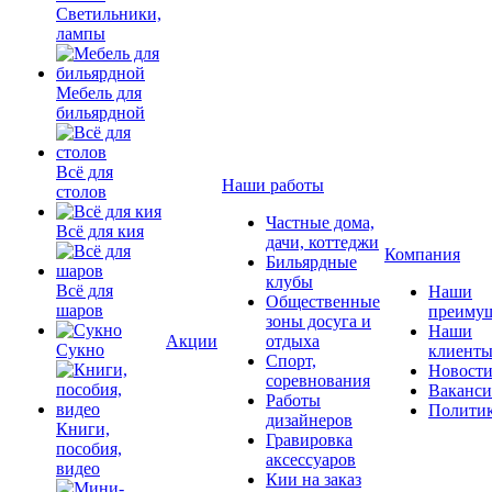
Светильники,
лампы
Мебель для
бильярдной
Всё для
Наши работы
столов
Частные дома,
Всё для кия
дачи, коттеджи
Компания
Бильярдные
клубы
Всё для
Наши
Общественные
шаров
преимущ
зоны досуга и
Наши
Акции
отдыха
Сукно
клиент
Спорт,
Новост
соревнования
Ваканс
Работы
Полити
дизайнеров
Книги,
Гравировка
пособия,
аксессуаров
видео
Кии на заказ