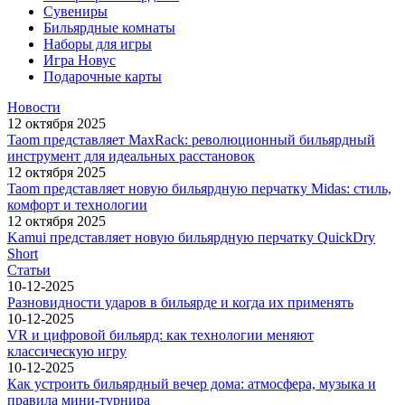
Сувениры
Бильярдные комнаты
Наборы для игры
Игра Новус
Подарочные карты
Новости
12 октября 2025
Taom представляет MaxRack: революционный бильярдный
инструмент для идеальных расстановок
12 октября 2025
Taom представляет новую бильярдную перчатку Midas: стиль,
комфорт и технологии
12 октября 2025
Kamui представляет новую бильярдную перчатку QuickDry
Short
Статьи
10-12-2025
Разновидности ударов в бильярде и когда их применять
10-12-2025
VR и цифровой бильярд: как технологии меняют
классическую игру
10-12-2025
Как устроить бильярдный вечер дома: атмосфера, музыка и
правила мини-турнира