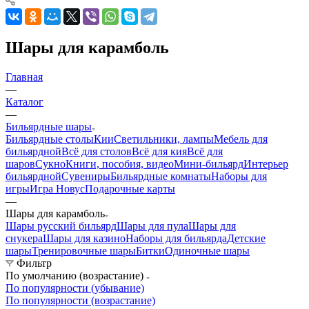
Шары для карамболь
Главная
—
Каталог
—
Бильярдные шары
Бильярдные столы
Кии
Светильники, лампы
Мебель для
бильярдной
Всё для столов
Всё для кия
Всё для
шаров
Сукно
Книги, пособия, видео
Мини-бильярд
Интерьер
бильярдной
Сувениры
Бильярдные комнаты
Наборы для
игры
Игра Новус
Подарочные карты
—
Шары для карамболь
Шары русский бильярд
Шары для пула
Шары для
снукера
Шары для казино
Наборы для бильярда
Детские
шары
Тренировочные шары
Битки
Одиночные шары
Фильтр
По умолчанию (возрастание)
По популярности (убывание)
По популярности (возрастание)