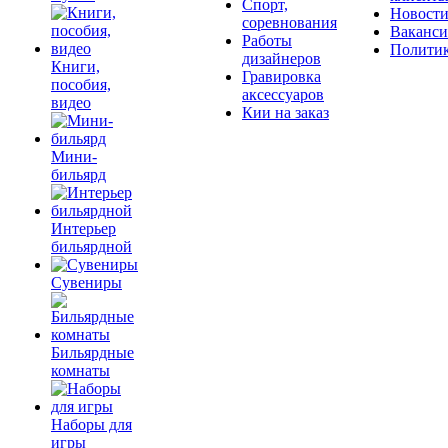
Спорт,
Новост
соревнования
Ваканс
Работы
Полити
дизайнеров
Книги,
Гравировка
пособия,
аксессуаров
видео
Кии на заказ
Мини-
бильярд
Интерьер
бильярдной
Сувениры
Бильярдные
комнаты
Наборы для
игры