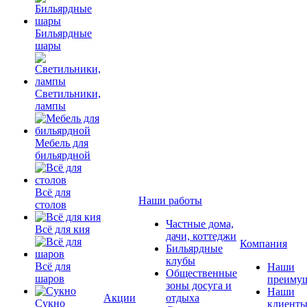
Бильярдные
шары
Светильники,
лампы
Мебель для
бильярдной
Всё для
Наши работы
столов
Частные дома,
Всё для кия
дачи, коттеджи
Компания
Бильярдные
клубы
Всё для
Наши
Общественные
шаров
преимущ
зоны досуга и
Наши
Акции
отдыха
Сукно
клиент