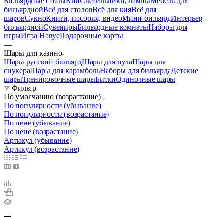
Бильярдные столы
Кии
Светильники, лампы
Мебель для
бильярдной
Всё для столов
Всё для кия
Всё для
шаров
Сукно
Книги, пособия, видео
Мини-бильярд
Интерьер
бильярдной
Сувениры
Бильярдные комнаты
Наборы для
игры
Игра Новус
Подарочные карты
—
Шары для казино
Шары русский бильярд
Шары для пула
Шары для
снукера
Шары для карамболь
Наборы для бильярда
Детские
шары
Тренировочные шары
Битки
Одиночные шары
Фильтр
По умолчанию (возрастание)
По популярности (убывание)
По популярности (возрастание)
По цене (убывание)
По цене (возрастание)
Артикул (убывание)
Артикул (возрастание)